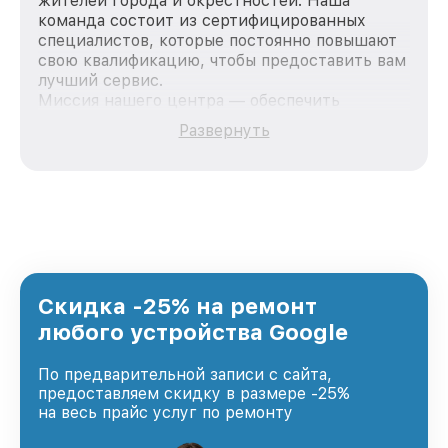
жителей города и окрестностей. Наша
команда состоит из сертифицированных
специалистов, которые постоянно повышают
свою квалификацию, чтобы предоставить вам
лучший сервис.
Миссия нашего центра — обеспечить
качественный и доступный ремонт для
Развернуть
каждого пользователя продукции Google, вне
зависимости от сложности поломки. Мы
стремимся к тому, чтобы каждый клиент был
удовлетворен скоростью и качеством
предоставляемых услуг. Наша цель — стать
лучшим сервисным центром Google в городе
Краснодаре, постоянно повышая уровень
доверия и лояльности наших клиентов.
Скидка -25% на ремонт
любого устройства Google
По предварительной записи с сайта,
предоставляем скидку в размере -25%
на весь прайс услуг по ремонту