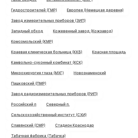
Гидростроителей (ГМР)
Европея (Немецкая деревня)
Завод измерительных приборов (ЗИП)
Западный обход
Кожевенный завод (Кожзавод)
Комсомольский (КМР)
Краевая клиническая больница (ККБ)
Красная площадь
Камвольно-суконный комбинат (КСК)
Микрохирургия глаза (МХГ)
Новознаменский
Пашковский (ПМР)
Завод радиоизмерительных приборов (РИП)
Российский п
Северный п.
Сельскохозяйственный институт (СХИ)
Славянский (СМР)
Стадион Краснодар
Табачная фабрика (Табачка)